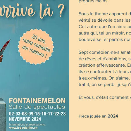
propres mains !
Sous le thème apparent de
vérité se dévoile dans les c
Cet autre que l'on aime ou
autre qui, tel un miroir, n
bouleverse, et parfois nou
Sept comédien·ne·s amateu
de rêves et d'ambitions, 
création effervescente. En
ils se confrontent à leurs 
à eux-mêmes. On s'aime, 
trahit, on se perd... jusqu'
Et vous, c'était comment
Pièce jouée en
2024