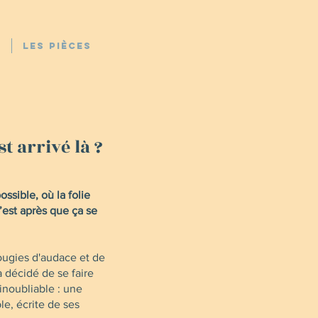
e
Les Pièces
 arrivé là ?
ossible, où la folie
’est après que ça se
ougies d'audace et de
 a décidé de se faire
inoubliable : une
e, écrite de ses