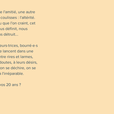
 l'amitié, une autre
oulisses : l'altérité.
 que l'on craint, cet
ous définit, nous
s détruit...
rs·trices, bourré·e·s
se lancent dans une
tre rires et larmes,
doutes, à leurs désirs,
on se déchire, on se
à l'irréparable.
 vos 20 ans ?